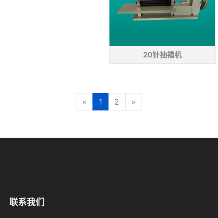
20针抽褶机
«
1
2
»
联系我们