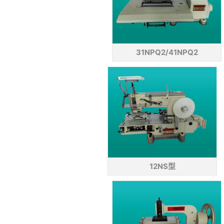
31NPQ2/41NPQ2
12NS型